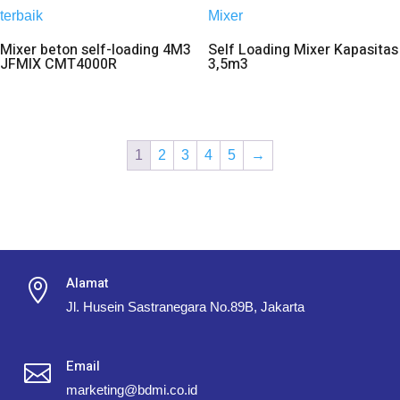
Mixer beton self-loading 4M3
Self Loading Mixer Kapasitas
JFMIX CMT4000R
3,5m3
1
2
3
4
5
→
Alamat

Jl. Husein Sastranegara No.89B, Jakarta
Email

marketing@bdmi.co.id