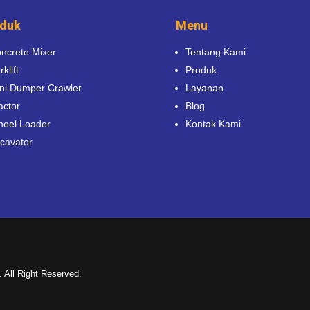
duk
Menu
ncrete Mixer
Tentang Kami
rklift
Produk
ni Dumper Crawler
Layanan
actor
Blog
eel Loader
Kontak Kami
cavator
 All Right Reserved.