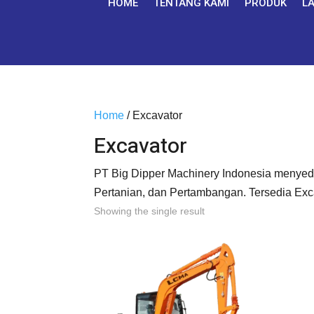
HOME
TENTANG KAMI
PRODUK
L
Home
/ Excavator
Excavator
PT Big Dipper Machinery Indonesia menyedia
Pertanian, dan Pertambangan. Tersedia Exc
Showing the single result