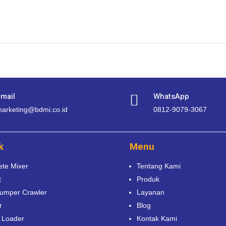
mail
WhatsApp

arketing@bdmi.co.id
0812-9079-3067
k
Menu
ete Mixer
Tentang Kami
t
Produk
Dumper Crawler
Layanan
r
Blog
 Loader
Kontak Kami