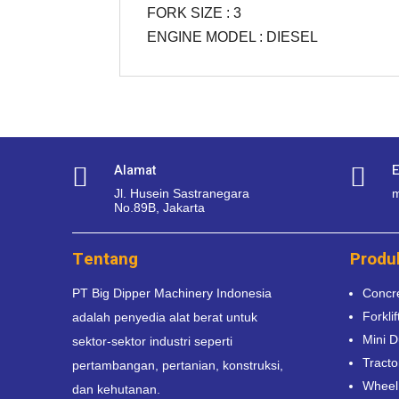
FORK SIZE : 3
ENGINE MODEL : DIESEL
Alamat
E


Jl. Husein Sastranegara
m
No.89B, Jakarta
Tentang
Produ
PT Big Dipper Machinery Indonesia
Concr
Forklif
adalah penyedia alat berat untuk
Mini 
sektor-sektor industri seperti
Tracto
pertambangan, pertanian, konstruksi,
Wheel
dan kehutanan.