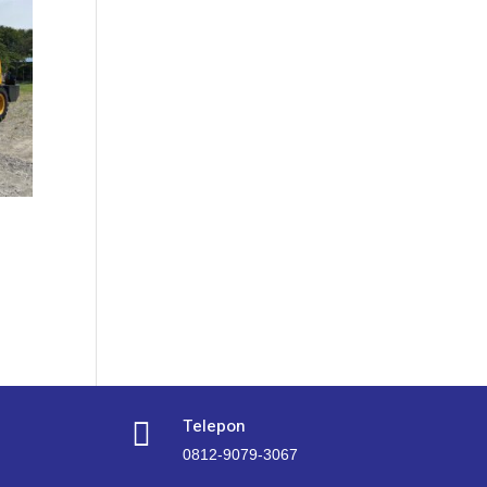
Telepon

0812-9079-3067