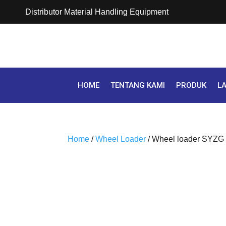
Distributor Material Handling Equipment
HOME
TENTANG KAMI
PRODUK
L
Home
/
Wheel Loader
/ Wheel loader SYZG