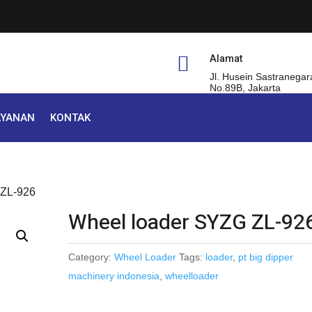
Alamat

Jl. Husein Sastranegar
No.89B, Jakarta
AYANAN
KONTAK
 ZL-926
Wheel loader SYZG ZL-92
Category:
Wheel Loader
Tags:
loader
,
pt big dipper
machinery indonesia
,
wheelloader