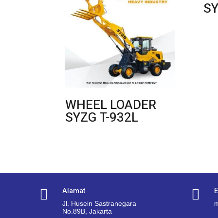
SY
WHEEL LOADER
SYZG T-932L
Alamat
E


Jl. Husein Sastranegara
m
No.89B, Jakarta