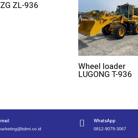
ZG ZL-936
Wheel loader
LUGONG T-936
mail
WhatsApp

arketing@bdmi.co.id
0812-9079-3067