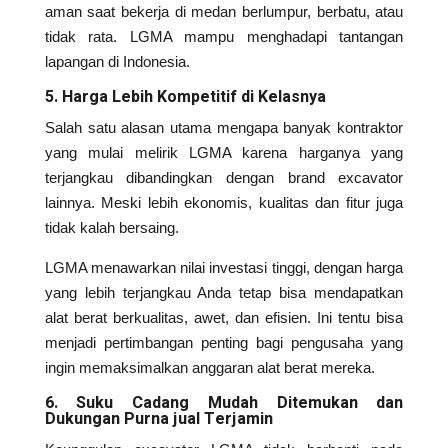
aman saat bekerja di medan berlumpur, berbatu, atau
tidak rata. LGMA mampu menghadapi tantangan
lapangan di Indonesia.
5. Harga Lebih Kompetitif di Kelasnya
Salah satu alasan utama mengapa banyak kontraktor
yang mulai melirik LGMA karena harganya yang
terjangkau dibandingkan dengan brand excavator
lainnya. Meski lebih ekonomis, kualitas dan fitur juga
tidak kalah bersaing.
LGMA menawarkan nilai investasi tinggi, dengan harga
yang lebih terjangkau Anda tetap bisa mendapatkan
alat berat berkualitas, awet, dan efisien. Ini tentu bisa
menjadi pertimbangan penting bagi pengusaha yang
ingin memaksimalkan anggaran alat berat mereka.
6. Suku Cadang Mudah Ditemukan dan
Dukungan Purna jual Terjamin