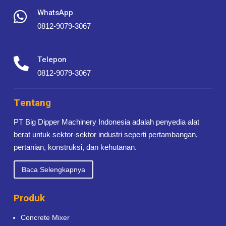
WhatsApp

0812-9079-3067
Telepon

0812-9079-3067
Tentang
PT Big Dipper Machinery Indonesia adalah penyedia alat
berat untuk sektor-sektor industri seperti pertambangan,
pertanian, konstruksi, dan kehutanan.
Baca Selengkapnya
Produk
Concrete Mixer