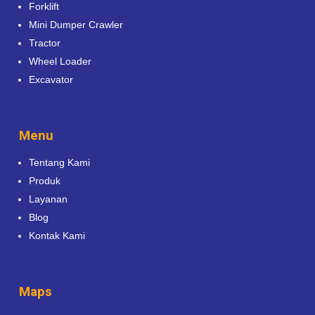
Forklift
Mini Dumper Crawler
Tractor
Wheel Loader
Excavator
Menu
Tentang Kami
Produk
Layanan
Blog
Kontak Kami
Maps