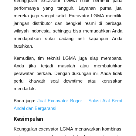
Keunggulan excavator LGMA tidak berhenti pada
performanya yang tangguh. Layanan purna jual
mereka juga sangat solid. Excavator LGMA memiliki
jaringan distributor dan bengkel resmi di berbagai
wilayah Indonesia, sehingga bisa memudahkan Anda
mendapatkan suku cadang asli kapanpun Anda
butuhkan.
Kemudian, tim teknisi LGMA juga siap membantu
Anda jika terjadi masalah atau membutuhkan
perawatan berkala. Dengan dukungan ini, Anda tidak
perlu khawatir soal downtime atau kerusakan
mendadak.
Baca juga:
Jual Excavator Bogor – Solusi Alat Berat
Andal dan Bergaransi
Kesimpulan
Keunggulan excavator LGMA menawarkan kombinasi