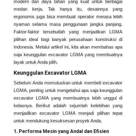
modern dan daya tahan yang kuat untuk berbagai
medan kerja. Tak hanya itu, desainnya yang
ergonomis juga bisa membuat operator merasa lebih
nyaman selama masa penggunaan jangka panjang.
Faktor-faktor tersebutlah yang menjadikan LGMA
pilihan ideal bagi banyak perusahaan konstruksi di
Indonesia. Melalui artikel ini, kita akan membahas apa
saja keunggulan excavator LGMA yang membuatnya
layak untuk Anda pilih.
Keunggulan Excavator LGMA
Sebelum Anda memutuskan untuk membeli excavator
LGMA, penting untuk mengetahui apa saja keunggulan
excavator LGMA yang membuatnya lebih unggul di
kelasnya. Berikut adalah sejumlah kelebihan yang
menjadikan excavator LGMA menjadi pilihan tepat
untuk mendukung kesuksesan proyek Anda.
1. Performa Mesin yang Andal dan Efisien