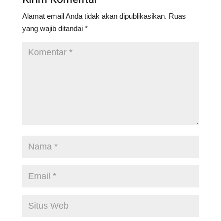
Alamat email Anda tidak akan dipublikasikan.
Ruas
yang wajib ditandai
*