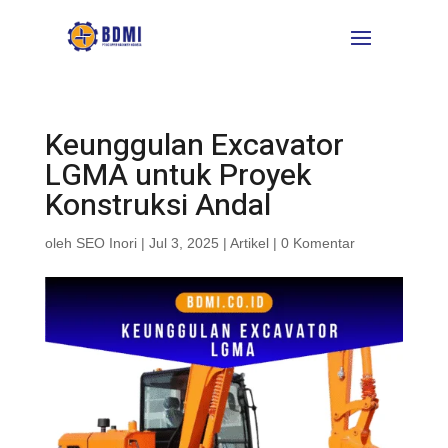
Keunggulan Excavator
LGMA untuk Proyek
Konstruksi Andal
oleh
SEO Inori
|
Jul 3, 2025
|
Artikel
|
0 Komentar