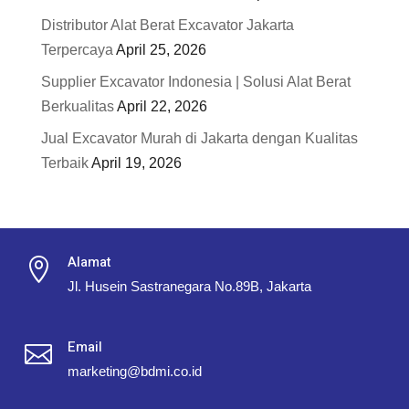
Distributor Alat Berat Excavator Jakarta
Terpercaya
April 25, 2026
Supplier Excavator Indonesia | Solusi Alat Berat
Berkualitas
April 22, 2026
Jual Excavator Murah di Jakarta dengan Kualitas
Terbaik
April 19, 2026
Alamat

Jl. Husein Sastranegara No.89B, Jakarta
Email

marketing@bdmi.co.id