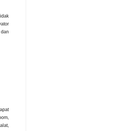
idak
vator
 dan
apat
oom,
alat,