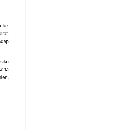
ntuk
rat.
adap
isiko
serta
sien,