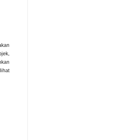
akan
jek,
nkan
ihat