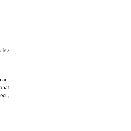
sitas
man.
apat
cil,