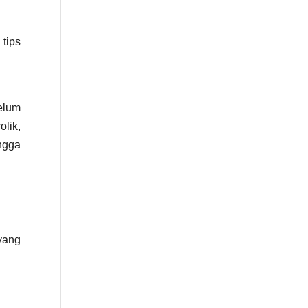
tips
elum
lik,
ngga
yang