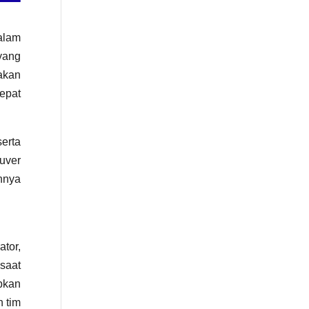
alam
yang
akan
epat
erta
uver
nnya
tor,
 saat
bkan
 tim