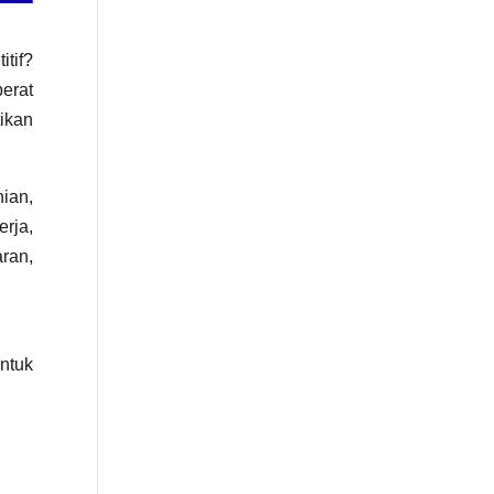
tif?
erat
ikan
ian,
erja,
ran,
untuk