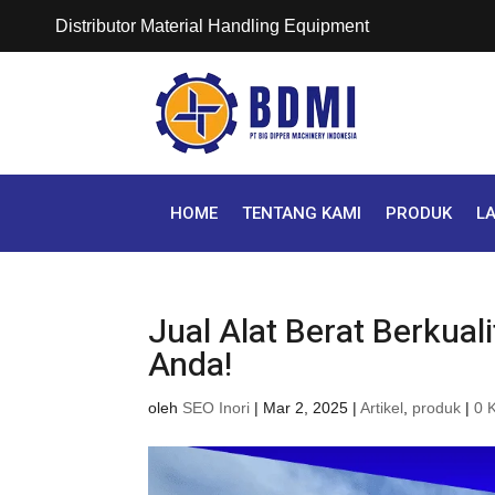
Distributor Material Handling Equipment
HOME
TENTANG KAMI
PRODUK
L
Jual Alat Berat Berkual
Anda!
oleh
SEO Inori
|
Mar 2, 2025
|
Artikel
,
produk
|
0 