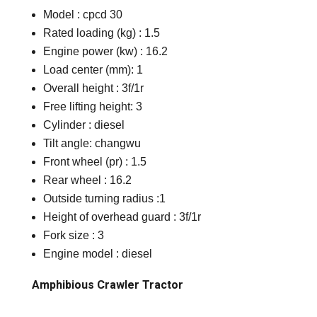
Model : cpcd 30
Rated loading (kg) : 1.5
Engine power (kw) : 16.2
Load center (mm): 1
Overall height : 3f/1r
Free lifting height: 3
Cylinder : diesel
Tilt angle: changwu
Front wheel (pr) : 1.5
Rear wheel : 16.2
Outside turning radius :1
Height of overhead guard : 3f/1r
Fork size : 3
Engine model : diesel
Amphibious Crawler Tractor