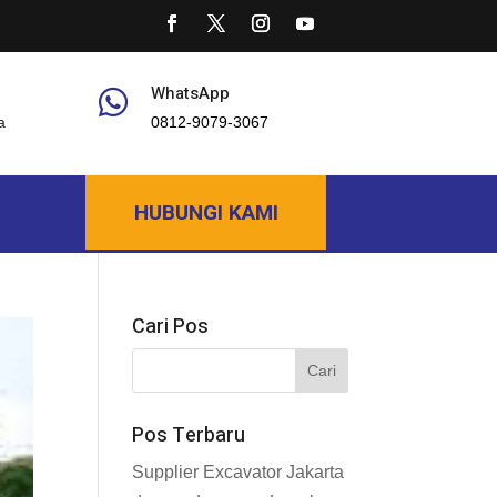
WhatsApp

a
0812-9079-3067
HUBUNGI KAMI
Cari Pos
Pos Terbaru
Supplier Excavator Jakarta