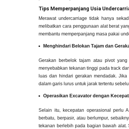
Tips Memperpanjang Usia Undercarri
Merawat undercarriage tidak hanya sekad
melibatkan cara penggunaan alat berat yang
membantu memperpanjang masa pakai under
Menghindari Belokan Tajam dan Gera
Gerakan berbelok tajam atau pivot yang 
menyebabkan tekanan tinggi pada track dan 
luas dan hindari gerakan mendadak. Jika 
dalam garis lurus untuk jarak tertentu sebel
Operasikan Excavator dengan Kecepat
Selain itu, kecepatan operasional perl
berbatu, berpasir, atau berlumpur, sebai
tekanan berlebih pada bagian bawah alat. S