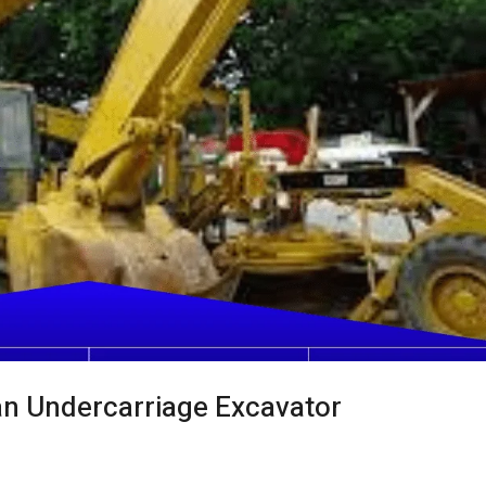
n Undercarriage Excavator