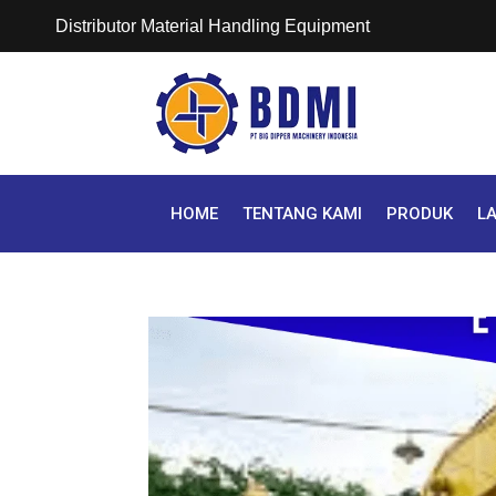
Distributor Material Handling Equipment
HOME
TENTANG KAMI
PRODUK
L