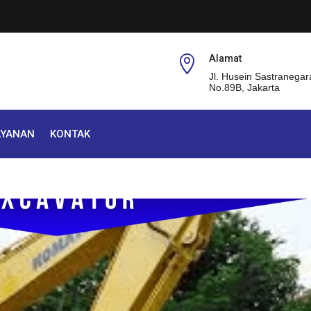
Alamat

Jl. Husein Sastranegar
No.89B, Jakarta
AYANAN
KONTAK