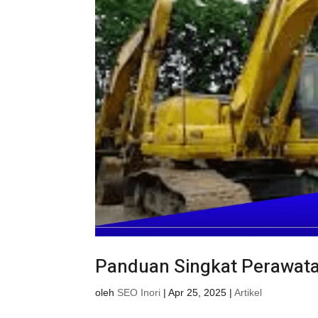
Panduan Singkat Perawata
oleh
SEO Inori
|
Apr 25, 2025
|
Artikel