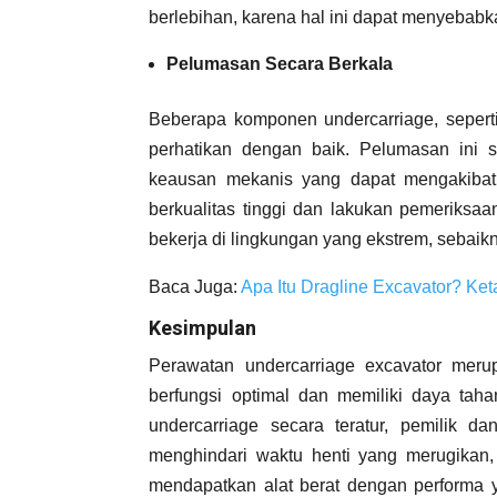
berlebihan, karena hal ini dapat menyebabk
Pelumasan Secara Berkala
Beberapa komponen undercarriage, seperti c
perhatikan dengan baik. Pelumasan ini s
keausan mekanis yang dapat mengakibat
berkualitas tinggi dan lakukan pemeriksaa
bekerja di lingkungan yang ekstrem, sebaikn
Baca Juga:
Apa Itu Dragline Excavator? Ket
Kesimpulan
Perawatan undercarriage excavator meru
berfungsi optimal dan memiliki daya tah
undercarriage secara teratur, pemilik da
menghindari waktu henti yang merugikan,
mendapatkan alat berat dengan performa 