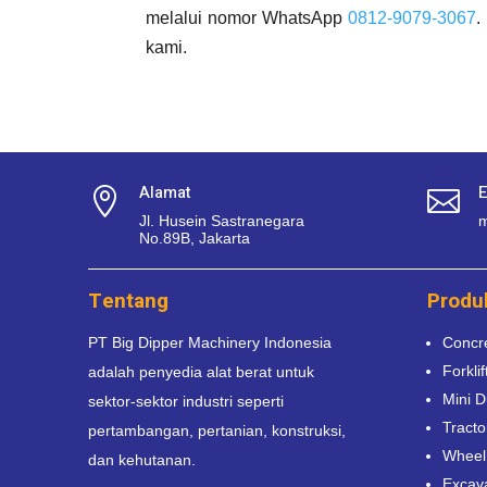
melalui nomor WhatsApp
0812-9079-3067
.
kami.
Alamat
E


Jl. Husein Sastranegara
m
No.89B, Jakarta
Tentang
Produ
PT Big Dipper Machinery Indonesia
Concr
Forklif
adalah penyedia alat berat untuk
Mini 
sektor-sektor industri seperti
Tracto
pertambangan, pertanian, konstruksi,
Wheel
dan kehutanan.
Excav