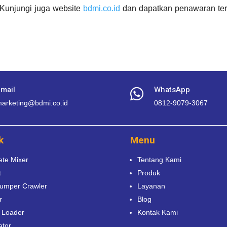
 Kunjungi juga website
bdmi.co.id
dan dapatkan penawaran ter
mail
WhatsApp

arketing@bdmi.co.id
0812-9079-3067
k
Menu
ete Mixer
Tentang Kami
t
Produk
Dumper Crawler
Layanan
r
Blog
 Loader
Kontak Kami
ator