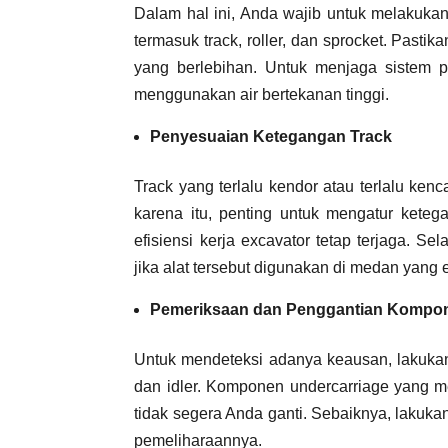
Dalam hal ini, Anda wajib untuk melakukan
termasuk track, roller, dan sprocket. Pasti
yang berlebihan. Untuk menjaga sistem pe
menggunakan air bertekanan tinggi.
Penyesuaian Ketegangan Track
Track yang terlalu kendor atau terlalu k
karena itu, penting untuk mengatur keteg
efisiensi kerja excavator tetap terjaga. S
jika alat tersebut digunakan di medan yang 
Pemeriksaan dan Penggantian Kompo
Untuk mendeteksi adanya keausan, lakukan p
dan idler. Komponen undercarriage yang m
tidak segera Anda ganti. Sebaiknya, lakuk
pemeliharaannya.