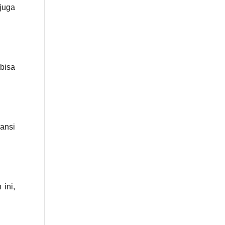
juga
bisa
ransi
 ini,