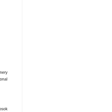
nery
onal
losok