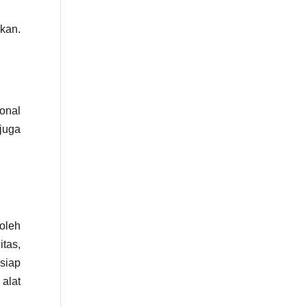
ikan.
ional
juga
 oleh
tas,
siap
alat