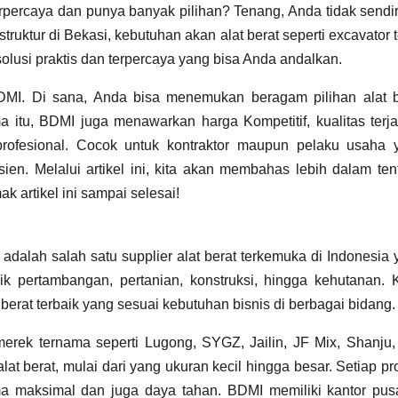
rpercaya dan punya banyak pilihan? Tenang, Anda tidak sendir
truktur di Bekasi, kebutuhan akan alat berat seperti excavator 
solusi praktis dan terpercaya yang bisa Anda andalkan.
DMI. Di sana, Anda bisa menemukan beragam pilihan alat b
a itu, BDMI juga menawarkan harga Kompetitif, kualitas terja
profesional. Cocok untuk kontraktor maupun pelaku usaha 
en. Melalui artikel ini, kita akan membahas lebih dalam ten
k artikel ini sampai selesai!
adalah salah satu supplier alat berat terkemuka di Indonesia
aik pertambangan, pertanian, konstruksi, hingga kehutanan. 
berat terbaik yang sesuai kebutuhan bisnis di berbagai bidang
 merek ternama seperti Lugong, SYGZ, Jailin, JF Mix, Shanju,
t berat, mulai dari yang ukuran kecil hingga besar. Setiap p
a maksimal dan juga daya tahan. BDMI memiliki kantor pusa