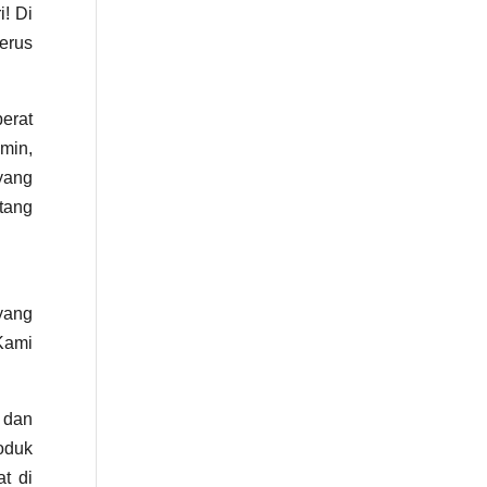
i! Di
terus
erat
min,
yang
tang
 yang
Kami
.
 dan
roduk
t di