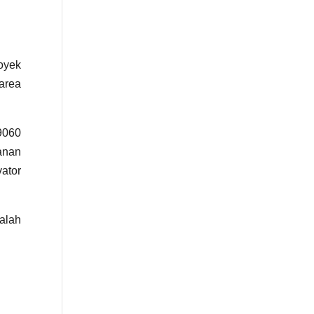
oyek
area
G9060
anan
vator
alah