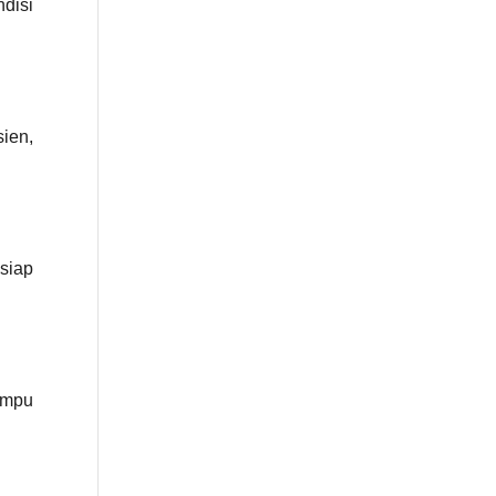
disi
sien,
siap
ampu