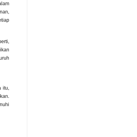
alam
nan,
tiap
erti,
ikan
luruh
 itu,
kan.
nuhi