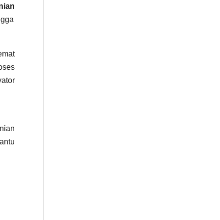
nian
ngga
emat
oses
vator
anian
antu