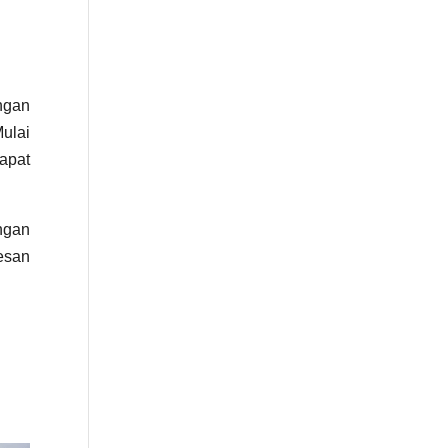
ngan
ulai
apat
ngan
esan